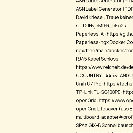
ASN Label Generator (HT
ASN Label Generator (PDF
David Kriesel: Traue keine
si=D0NvjhMtFR_hEo2u
Paperless-AI:
https://git
Paperless-ngx Docker Co
ngx/tree/main/docker/c
RJ45 Kabel Schloss:
https://www.reichelt.de
CCOUNTRY=445&LANGU
UniFi U7 Pro:
https://techs
TP-Link TL-SG108PE:
http
openGrid:
https://www.op
openGrid Lifesaver (aus E
multiboard-adapter#profi
SPAX GIX-B Schnellbausc