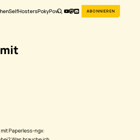
hen
SelfHosters
PokyPow
ABONNIEREN
 mit
 mit Paperless-ngx:
dabei? Was brauche ich