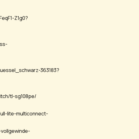
7FeqF1-Z1g0?
ess-
hluessel_schwarz-363183?
tch/tl-sg108pe/
ll-lite-multiconnect-
vollgewinde-