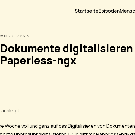
Startseite
Episoden
Mensc
#10
SEP 28, 25
Dokumente digitalisieren
Paperless-ngx
ranskript
se Woche voll und ganz auf das Digitalisieren von Dokumenten
mente überhaupt digitalisieren? Wie hilft mir Paperless-ngx 