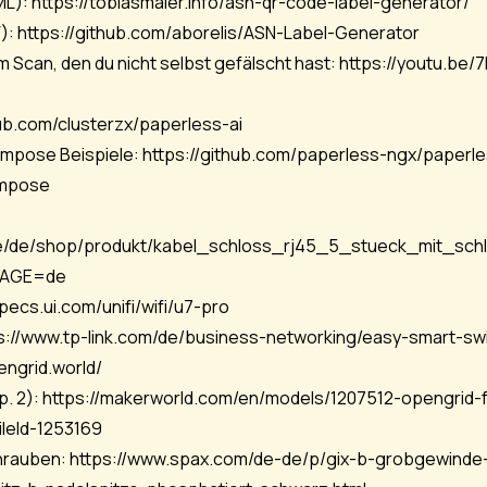
ML):
https://tobiasmaier.info/asn-qr-code-label-generator/
):
https://github.com/aborelis/ASN-Label-Generator
m Scan, den du nicht selbst gefälscht hast:
https://youtu.be/
hub.com/clusterzx/paperless-ai
mpose Beispiele:
https://github.com/paperless-ngx/paperl
ompose
/de/de/shop/produkt/kabel_schloss_rj45_5_stueck_mit_sc
AGE=de
pecs.ui.com/unifi/wifi/u7-pro
s://www.tp-link.com/de/business-networking/easy-smart-swi
engrid.world/
p. 2):
https://makerworld.com/en/models/1207512-opengrid-fu
leId-1253169
hrauben:
https://www.spax.com/de-de/p/gix-b-grobgewinde-