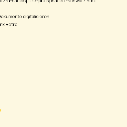
itz-h-nadelspitze-phosphatiert-schwarz.html
Dokumente digitalisieren
funk Retro
e