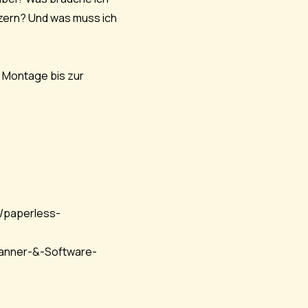
tzern? Und was muss ich
r Montage bis zur
x/paperless-
canner-&-Software-