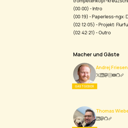
trompetenkopf-kreuzschl
(
00:00
) - Intro
(
00:19
) - Paperless-ngx: 
(
02:12:05
) - Projekt: Flur
(
02:42:21
) - Outro
Macher und Gäste
Andrej Friesen
GASTGEBER
Thomas Wieb