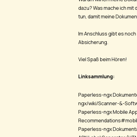
dazu? Was mache ich mit 
tun, damit meine Dokument
Im Anschluss gibt es noch
Absicherung.
Viel Spaß beim Hören!
Linksammlung:
Paperless-ngx Dokument
ngx/wiki/Scanner-&-Sof
Paperless-ngx Mobile Ap
Recommendations#mobil
Paperless-ngx Dokument